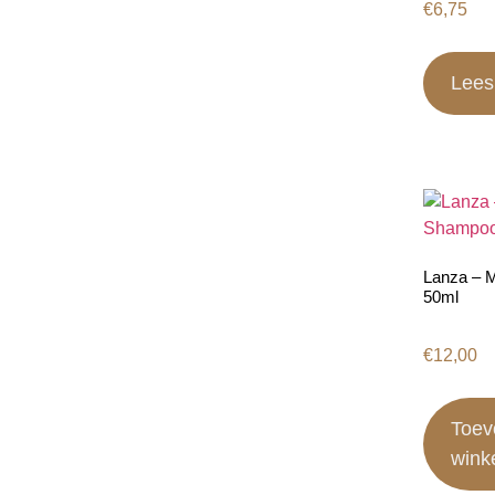
€
6,75
Lees
Lanza – 
50ml
€
12,00
Toev
wink