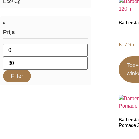
Eco/ Cg
Barbersta
Prijs
€
17,95
Toev
wink
Filter
Barbersta
Pomade 3