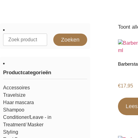
Toont al
Zoeken
Barbersta
Productcategorieën
€
17,95
Accessoires
Travelsize
Haar mascara
Lees
Shampoo
Conditioner/Leave - in
Treatment/ Masker
Styling