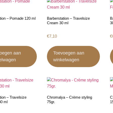
tion – Pomade 120 ml
Barberstation – Travelsize
B
Cream 30 ml
3
€
7,10
€
oegen aan
Toevoegen aan
elwagen
winkelwagen
tion – Travelsize
Chromalya – Crème styling
C
0 ml
75gr.
1