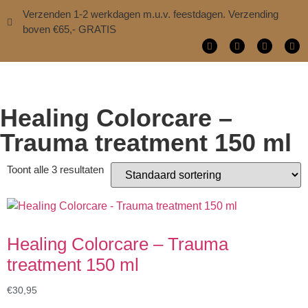
Verzenden 1-2 werkdagen m.u.v. feestdagen. Verzending
boven €65,- GRATIS
Healing Colorcare –
Trauma treatment 150 ml
Toont alle 3 resultaten
Healing Colorcare – Trauma
treatment 150 ml
€
30,95