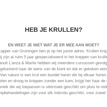
HEB JE KRULLEN?
EN WEET JE NIET WAT JE ER MEE AAN MOET?
apper van Groningen ben je op het juiste adres. Krullen knip
j zijn al ruim 5 jaar gespecialiseerd in het knippen van krull
anuit L’anza & Marlie hebben wij meerdere cursussen gevolg
t geluisterd naar de wens van de klant en dat er gekeken wor
Van nature is een krul een bundel haren die bij elkaar horen.
len en droog te knippen zonder een kam, krijgt het haar de r
niek die wij toepassen is uitermate geschikt om pluis te re
nipbehandelingen zijn voor elk individu geschikt, voor zowel