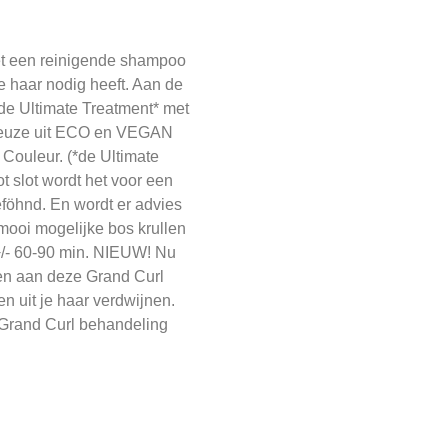
et een reinigende shampoo
je haar nodig heeft. Aan de
 de Ultimate Treatment* met
f keuze uit ECO en VEGAN
 Couleur. (*de Ultimate
ot slot wordt het voor een
eföhnd. En wordt er advies
 mooi mogelijke bos krullen
+/- 60-90 min. NIEUW! Nu
en aan deze Grand Curl
en uit je haar verdwijnen.
 Grand Curl behandeling