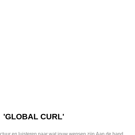
'GLOBAL CURL'
ructuur en luisteren naar wat jouw wensen zijn.Aan de hand