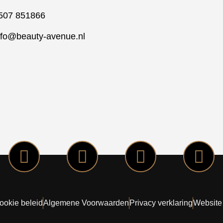
507 851866
nfo@beauty-avenue.nl
ookie beleid
Algemene Voorwaarden
Privacy verklaring
Website 