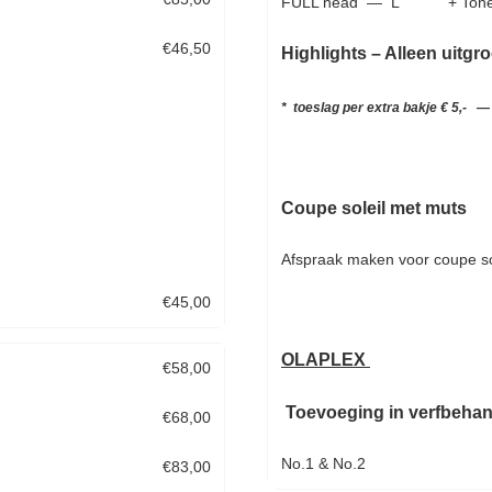
FULL head
— L
+ Ton
€46,50
Highlights – Alleen uitg
* toeslag per extra bakje € 5,- —
Coupe soleil met muts
Afspraak maken voor coupe so
€45,00
OLAPLEX
€58,00
Toevoeging in verfbehan
€68,00
No.1 & No.2
€83,00