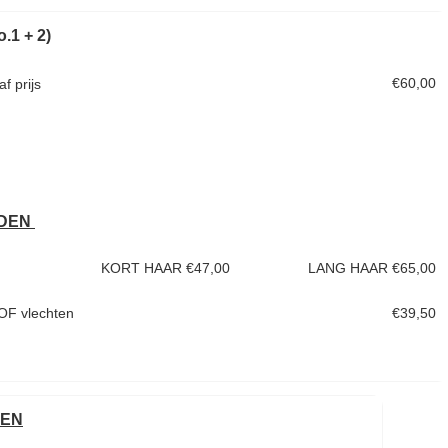
o.1 + 2)
€60,00
f prijs
EDEN
RT HAAR €47,00
LANG HAAR €65,00
 OF vlechten
€39,50
TEN