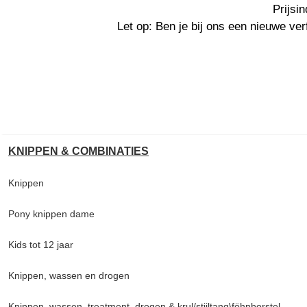
Prijsi
Let op: Ben je bij ons een nieuwe ver
KNIPPEN & COMBINATIES
Knippen
Pony knippen dame
Kids tot 12 jaar
Knippen, wassen en drogen
Knippen, wassen, treatment, drogen &
krul/stijltang\föhnborstel