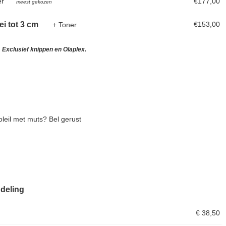
er
€177,00
meest gekozen
roei tot 3 cm
€153,00
+ Toner
 Exclusief knippen en Olaplex.
leil met muts? Bel gerust
deling
€ 38,50