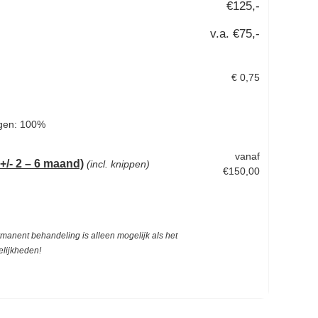
€125,-
v.a. €75,-
€ 0,75
gen: 100%
vanaf
- 2 – 6 maand)
(incl. knippen)
€150,00
rmanent behandeling i
s alleen mogelijk als het
elijkheden!