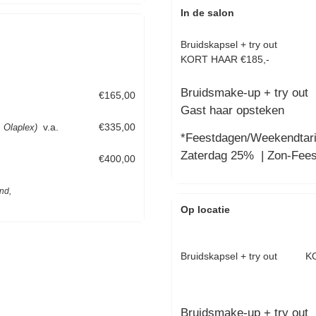
In de salon
Bruidskapsel + try o
KORT HAAR €185,-
Bruidsmake-up + try out
€165,00
Gast haar opsteken
v.a.
€335,00
l. Olaplex)
*Feestdagen/Weekendtari
Zaterdag 25% | Zon-Fee
€400,00
nd,
Op locatie
Bruidskapsel + try out K
Bruidsmake-up + try out