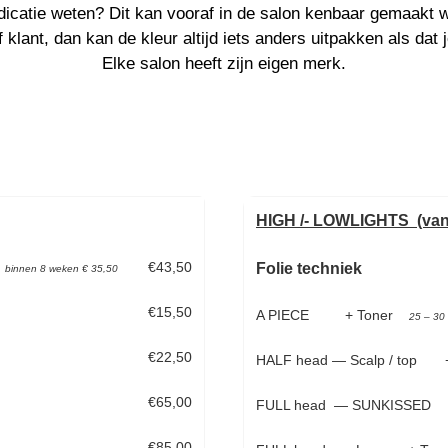
ndicatie weten? Dit kan vooraf in de salon kenbaar gemaakt 
f klant, dan kan de kleur altijd iets anders uitpakken als da
Elke salon heeft zijn eigen merk.
HIGH /- LOWLIGHTS (vana
€43,50
Folie techniek
binnen 8 weken € 35,50
€15,50
A PIECE + Toner
25 – 30 
€22,50
HALF head
— Scalp / top
€65,00
FULL head
— SUNKISSED
€85,00