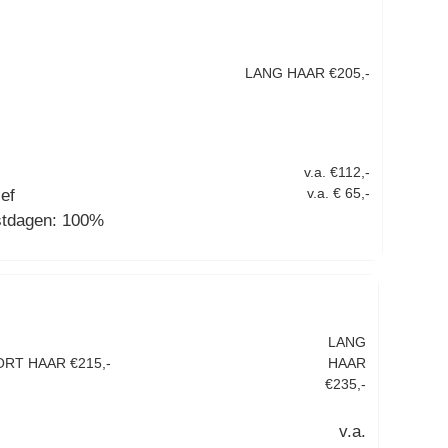
ut
LANG HAAR €205,-
v.a. €112,-
v.a. € 65,-
ef
stdagen: 100%
LANG
ORT HAAR €215,-
HAAR
€235,-
v.a.