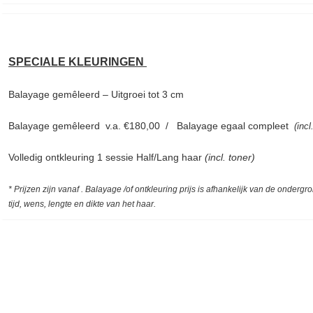
SPECIALE KLEURINGEN
Balayage gemêleerd – Uitgroei tot 3 cm
Balayage gemêleerd v.a. €180,00 / Balayage egaal compleet
(inc
Volledig ontkleuring 1 sessie Half/Lang haar
(incl. toner)
*
Prijzen zijn vanaf .
Balayage /of ontkleuring prijs is afhankelijk van de ondergro
tijd, wens, lengte en dikte van het haar.