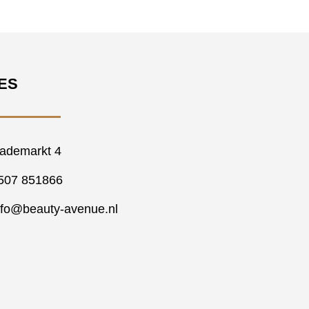
ES
ademarkt 4
507 851866
nfo@beauty-avenue.nl