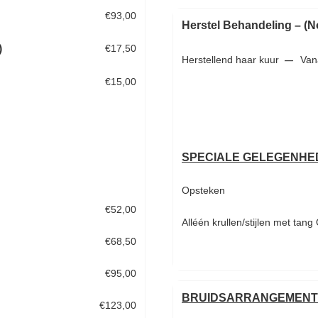
€93,00
Herstel Behandeling
– (N
)
€17,50
Herstellend haar kuur
Vana
—
€15,00
SPECIALE GELEGENH
Opsteken KO
€52,00
Alléén krullen/stijlen met tang
€68,50
€95,00
BRUIDSARRANGEMEN
€123,00