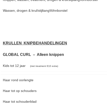
Wassen, drogen & krul/stijltang\föhnborstel
KRULLEN KNIPBEHANDELINGEN
GLOBAL CURL – Alleen knippen
Kids tot 12 jaar
(met treatment €10 extra)
Haar rond oorlengte
Haar tot op schouders
Haar tot schouderblad