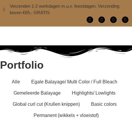
Verzenden 1-2 werkdagen m.u.v. feestdagen. Verzending
boven €65,- GRATIS
Portfolio
Alle
Egale Balayage/ Multi Color / Full Bleach
Gemeleerde Balayage
Highlights/ Lowlights
Global curl cut (Krullen knippen)
Basic colors
Permanent (wikkels + vloeistof)