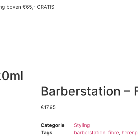
ing boven €65,- GRATIS
20ml
Barberstation – 
€
17,95
Categorie
Styling
Tags
barberstation
,
fibre
,
herenp