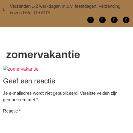
Verzenden 1-2 werkdagen m.u.v. feestdagen. Verzending
boven €65,- GRATIS
zomervakantie
Geef een reactie
Je e-mailadres wordt niet gepubliceerd.
Vereiste velden zijn
gemarkeerd met
*
Reactie
*