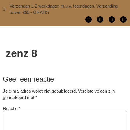
Verzenden 1-2 werkdagen m.u.v. feestdagen. Verzending
boven €65,- GRATIS
zenz 8
Geef een reactie
Je e-mailadres wordt niet gepubliceerd.
Vereiste velden zijn
gemarkeerd met
*
Reactie
*