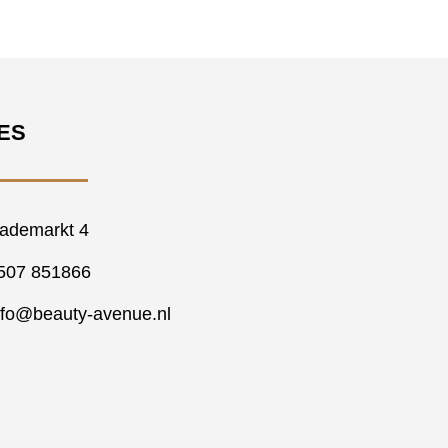
ES
ademarkt 4
507 851866
nfo@beauty-avenue.nl