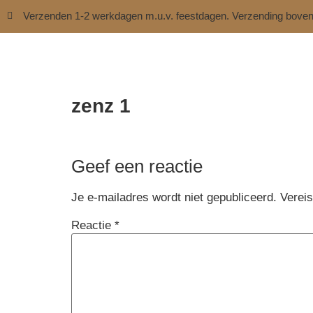
Verzenden 1-2 werkdagen m.u.v. feestdagen. Verzending bove
zenz 1
Geef een reactie
Je e-mailadres wordt niet gepubliceerd.
Verei
Reactie
*