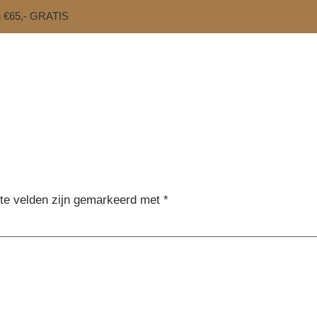
n €65,- GRATIS
ste velden zijn gemarkeerd met
*