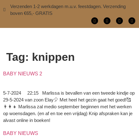
Verzenden 1-2 werkdagen m.u.v. feestdagen. Verzending
boven €65,- GRATIS
Tag:
knippen
BABY NIEUWS 2
5-7-2024 22:15 Marlissa is bevallen van een tweede kindje op
29-5-2024 van zoon Elay🎈 Met heel het gezin gaat het goed!🥰
👨‍👩‍👧 Marlissa zal medio september beginnen met het werken
op woensdagen. (en af en toe een vrijdag) Knip afspraken kan je
alvast online in boeken!
BABY NIEUWS