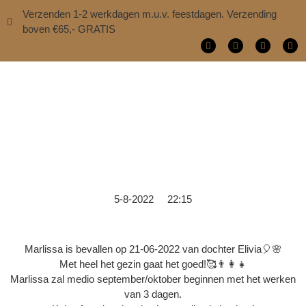
Verzenden 1-2 werkdagen m.u.v. feestdagen. Verzending
boven €65,- GRATIS
5-8-2022 22:15
Marlissa is bevallen op 21-06-2022 van dochter Elivia🎈🌸
Met heel het gezin gaat het goed!🥰👨‍👩‍👧
Marlissa zal medio september/oktober beginnen met het werken
van 3 dagen.