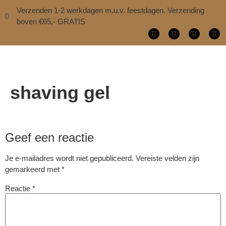
Verzenden 1-2 werkdagen m.u.v. feestdagen. Verzending
boven €65,- GRATIS
shaving gel
Geef een reactie
Je e-mailadres wordt niet gepubliceerd.
Vereiste velden zijn
gemarkeerd met
*
Reactie
*