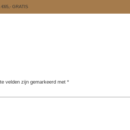
n €65,- GRATIS
ste velden zijn gemarkeerd met
*