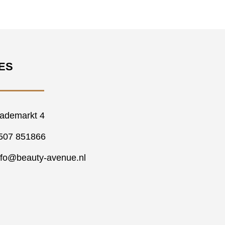
ES
ademarkt 4
507 851866
nfo@beauty-avenue.nl