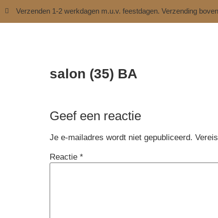
Verzenden 1-2 werkdagen m.u.v. feestdagen. Verzending bove
salon (35) BA
Geef een reactie
Je e-mailadres wordt niet gepubliceerd.
Verei
Reactie
*