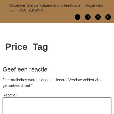
Verzenden 1-2 werkdagen m.u.v. feestdagen. Verzending
boven €65,- GRATIS
Price_Tag
Geef een reactie
Je e-mailadres wordt niet gepubliceerd.
Vereiste velden zijn
gemarkeerd met
*
Reactie
*