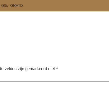
n €65,- GRATIS
ste velden zijn gemarkeerd met
*