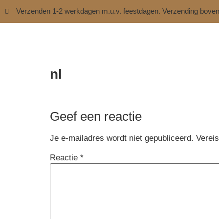
Verzenden 1-2 werkdagen m.u.v. feestdagen. Verzending bove
nl
Geef een reactie
Je e-mailadres wordt niet gepubliceerd.
Verei
Reactie
*