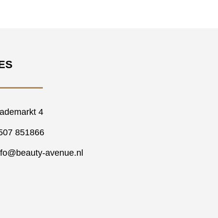
ES
ademarkt 4
507 851866
nfo@beauty-avenue.nl