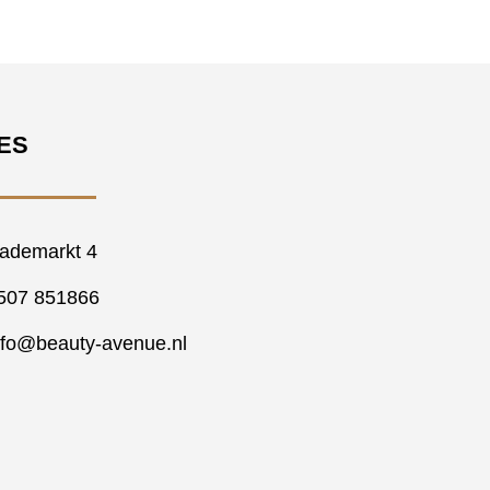
ES
ademarkt 4
507 851866
nfo@beauty-avenue.nl