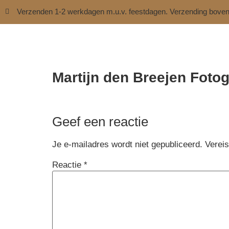
Verzenden 1-2 werkdagen m.u.v. feestdagen. Verzending bove
Martijn den Breejen Fotog
Geef een reactie
Je e-mailadres wordt niet gepubliceerd.
Verei
Reactie
*