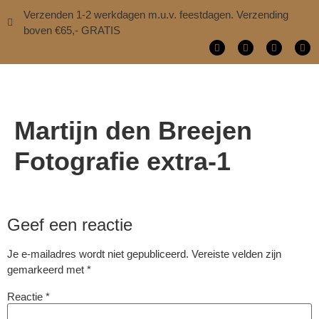
Verzenden 1-2 werkdagen m.u.v. feestdagen. Verzending
boven €65,- GRATIS
Martijn den Breejen
Fotografie extra-1
Geef een reactie
Je e-mailadres wordt niet gepubliceerd.
Vereiste velden zijn
gemarkeerd met
*
Reactie
*