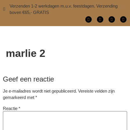
Verzenden 1-2 werkdagen m.u.v. feestdagen. Verzending
boven €65,- GRATIS
marlie 2
Geef een reactie
Je e-mailadres wordt niet gepubliceerd.
Vereiste velden zijn
gemarkeerd met
*
Reactie
*