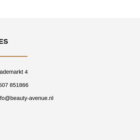
ES
ademarkt 4
507 851866
nfo@beauty-avenue.nl