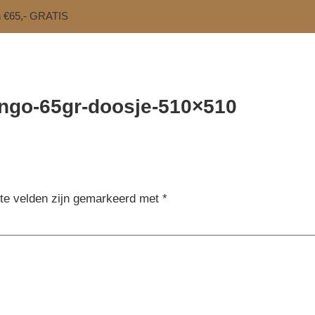
n €65,- GRATIS
go-65gr-doosje-510×510
ste velden zijn gemarkeerd met
*