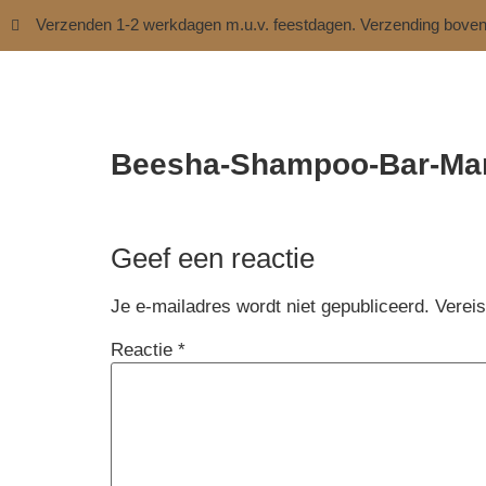
Verzenden 1-2 werkdagen m.u.v. feestdagen. Verzending bove
Beesha-Shampoo-Bar-Man
Geef een reactie
Je e-mailadres wordt niet gepubliceerd.
Verei
Reactie
*