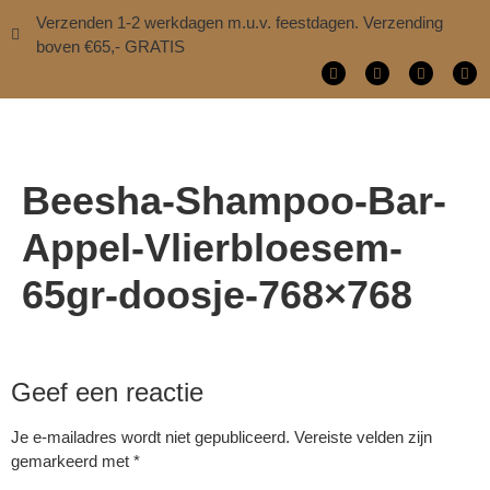
Verzenden 1-2 werkdagen m.u.v. feestdagen. Verzending
boven €65,- GRATIS
Beesha-Shampoo-Bar-
Appel-Vlierbloesem-
65gr-doosje-768×768
Geef een reactie
Je e-mailadres wordt niet gepubliceerd.
Vereiste velden zijn
gemarkeerd met
*