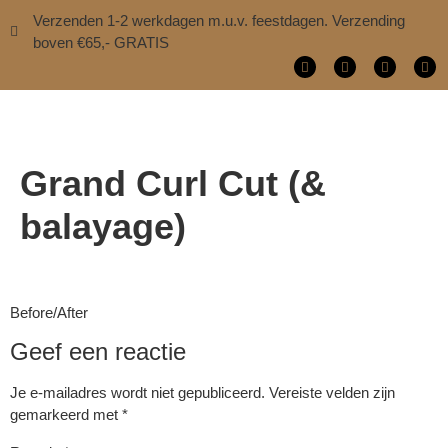
Verzenden 1-2 werkdagen m.u.v. feestdagen. Verzending
boven €65,- GRATIS
Grand Curl Cut (&
balayage)
Before/After
Geef een reactie
Je e-mailadres wordt niet gepubliceerd.
Vereiste velden zijn
gemarkeerd met
*