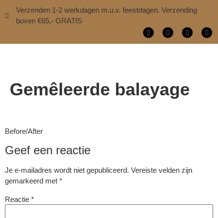
Verzenden 1-2 werkdagen m.u.v. feestdagen. Verzending
boven €65,- GRATIS
Gemêleerde balayage
Before/After
Geef een reactie
Je e-mailadres wordt niet gepubliceerd.
Vereiste velden zijn
gemarkeerd met
*
Reactie
*