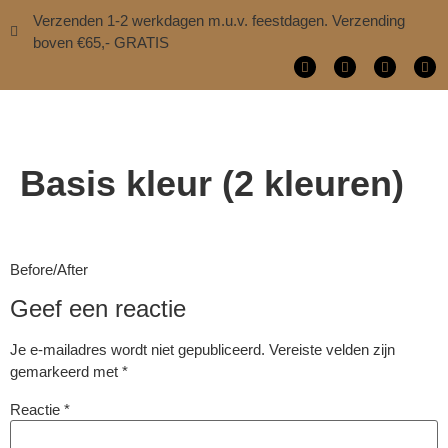
Verzenden 1-2 werkdagen m.u.v. feestdagen. Verzending
boven €65,- GRATIS
Basis kleur (2 kleuren)
Before/After
Geef een reactie
Je e-mailadres wordt niet gepubliceerd.
Vereiste velden zijn
gemarkeerd met
*
Reactie
*