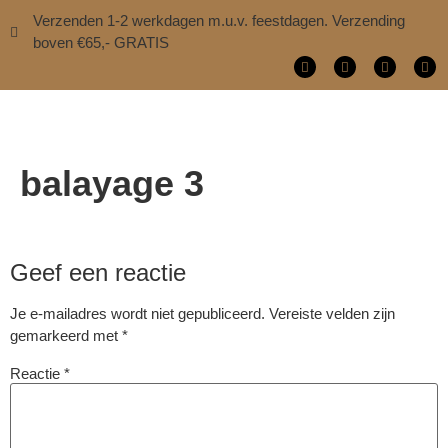
Verzenden 1-2 werkdagen m.u.v. feestdagen. Verzending
boven €65,- GRATIS
balayage 3
Geef een reactie
Je e-mailadres wordt niet gepubliceerd.
Vereiste velden zijn
gemarkeerd met
*
Reactie
*