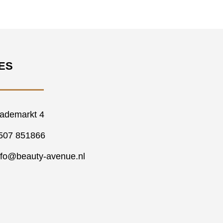
ES
ademarkt 4
507 851866
nfo@beauty-avenue.nl