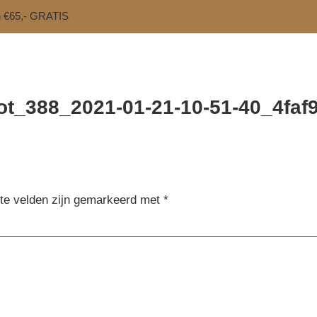
n €65,- GRATIS
ot_388_2021-01-21-10-51-40_4faf
ste velden zijn gemarkeerd met
*