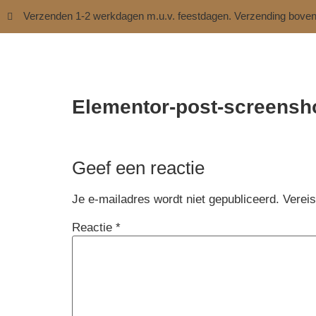
Verzenden 1-2 werkdagen m.u.v. feestdagen. Verzending bove
Elementor-post-screensh
Geef een reactie
Je e-mailadres wordt niet gepubliceerd.
Verei
Reactie
*