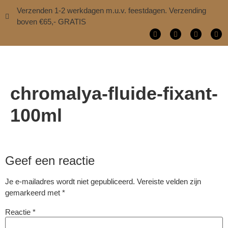
Verzenden 1-2 werkdagen m.u.v. feestdagen. Verzending
boven €65,- GRATIS
chromalya-fluide-fixant-
100ml
Geef een reactie
Je e-mailadres wordt niet gepubliceerd.
Vereiste velden zijn
gemarkeerd met
*
Reactie
*