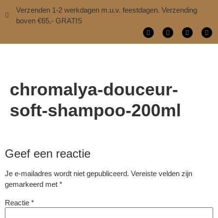
Verzenden 1-2 werkdagen m.u.v. feestdagen. Verzending
boven €65,- GRATIS
chromalya-douceur-
soft-shampoo-200ml
Geef een reactie
Je e-mailadres wordt niet gepubliceerd.
Vereiste velden zijn
gemarkeerd met
*
Reactie
*