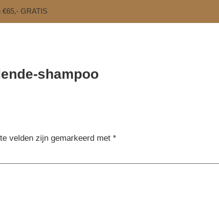
n €65,- GRATIS
edende-shampoo
ste velden zijn gemarkeerd met
*