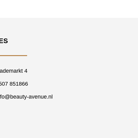
ES
ademarkt 4
507 851866
nfo@beauty-avenue.nl