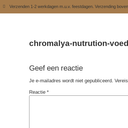
Verzenden 1-2 werkdagen m.u.v. feestdagen. Verzending bove
chromalya-nutrution-vo
Geef een reactie
Je e-mailadres wordt niet gepubliceerd.
Verei
Reactie
*