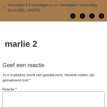
Verzenden 1-2 werkdagen m.u.v. feestdagen. Verzending
boven €65,- GRATIS
marlie 2
Geef een reactie
Je e-mailadres wordt niet gepubliceerd.
Vereiste velden zijn
gemarkeerd met
*
Reactie
*