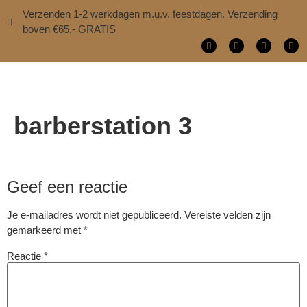
Verzenden 1-2 werkdagen m.u.v. feestdagen. Verzending
boven €65,- GRATIS
barberstation 3
Geef een reactie
Je e-mailadres wordt niet gepubliceerd.
Vereiste velden zijn
gemarkeerd met
*
Reactie
*