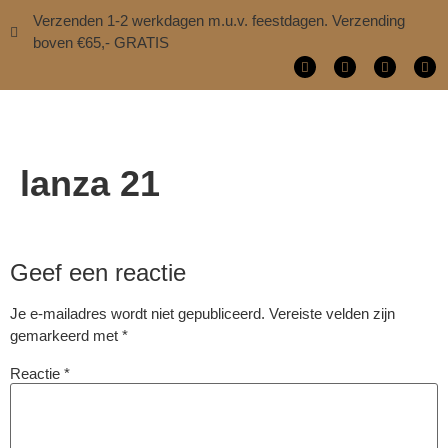
Verzenden 1-2 werkdagen m.u.v. feestdagen. Verzending
boven €65,- GRATIS
lanza 21
Geef een reactie
Je e-mailadres wordt niet gepubliceerd.
Vereiste velden zijn
gemarkeerd met
*
Reactie
*