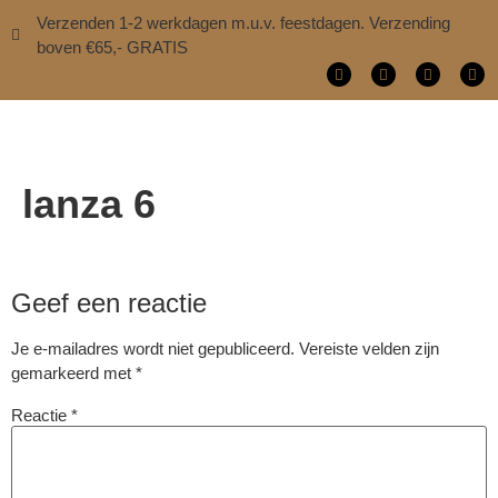
Verzenden 1-2 werkdagen m.u.v. feestdagen. Verzending
boven €65,- GRATIS
lanza 6
Geef een reactie
Je e-mailadres wordt niet gepubliceerd.
Vereiste velden zijn
gemarkeerd met
*
Reactie
*