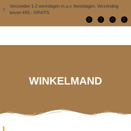
Verzenden 1-2 werkdagen m.u.v. feestdagen. Verzending
boven €65,- GRATIS
WINKELMAND