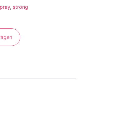
pray
,
strong
wagen