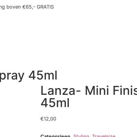
ing boven €65,- GRATIS
Spray 45ml
Lanza- Mini Fini
45ml
€
12,00
Categorieen
Styling
,
Travelsize