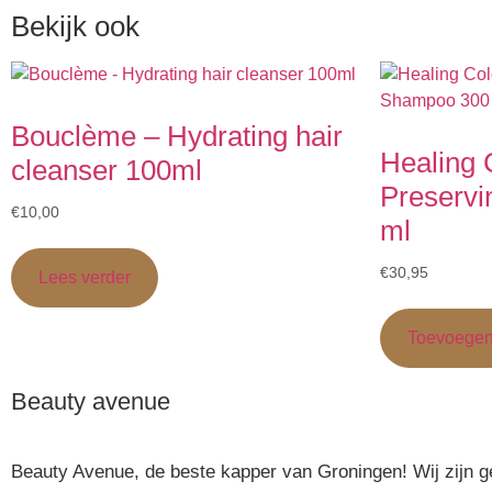
Bekijk ook
Bouclème – Hydrating hair
Healing 
cleanser 100ml
Preserv
€
10,00
ml
€
30,95
Lees verder
Toevoegen
Beauty avenue
Beauty Avenue, de beste kapper van Groningen! Wij zijn ge