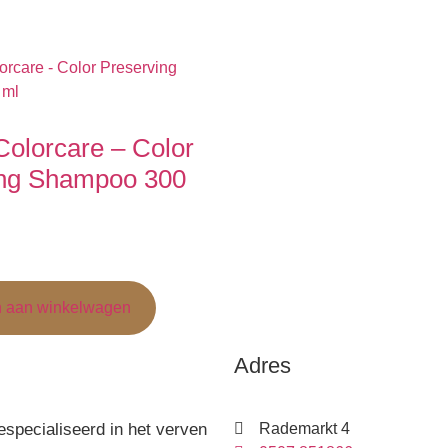
Colorcare – Color
ing Shampoo 300
 aan winkelwagen
Adres
specialiseerd in het verven
Rademarkt 4