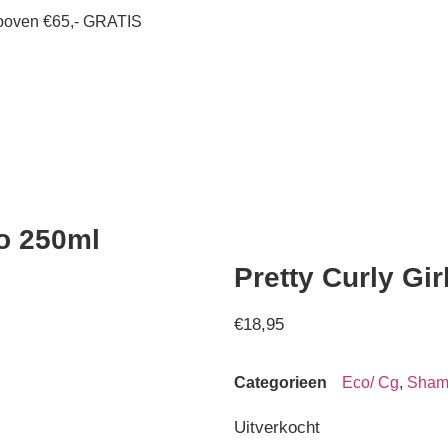
 boven €65,- GRATIS
oo 250ml
Pretty Curly Gi
€
18,95
Categorieen
Eco/ Cg
,
Sham
Uitverkocht