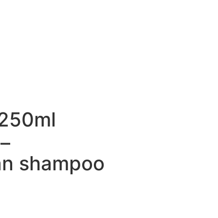
 250ml
 –
an shampoo