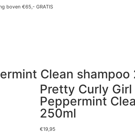
ing boven €65,- GRATIS
ppermint Clean shampoo
Pretty Curly Girl
Peppermint Cle
250ml
€
19,95