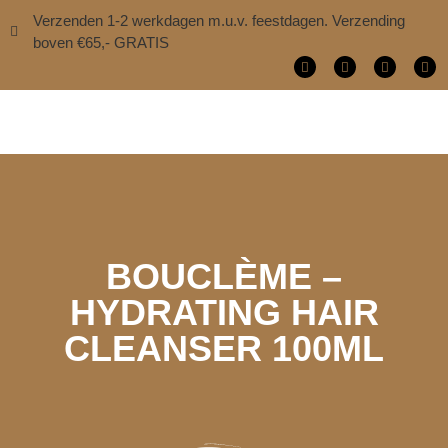
Verzenden 1-2 werkdagen m.u.v. feestdagen. Verzending
boven €65,- GRATIS
BOUCLÈME –
HYDRATING HAIR
CLEANSER 100ML