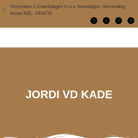
Verzenden 1-2 werkdagen m.u.v. feestdagen. Verzending
boven €65,- GRATIS
JORDI VD KADE