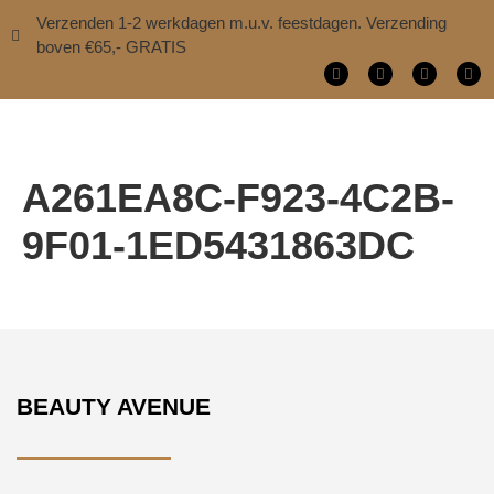
Verzenden 1-2 werkdagen m.u.v. feestdagen. Verzending
boven €65,- GRATIS
A261EA8C-F923-4C2B-
9F01-1ED5431863DC
BEAUTY AVENUE