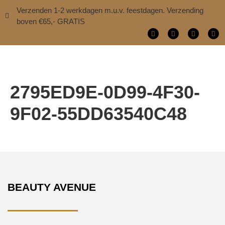
Verzenden 1-2 werkdagen m.u.v. feestdagen. Verzending
boven €65,- GRATIS
2795ED9E-0D99-4F30-
9F02-55DD63540C48
BEAUTY AVENUE