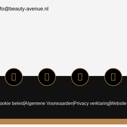
nfo@beauty-avenue.nl
ookie beleid
Algemene Voorwaarden
Privacy verklaring
Website 