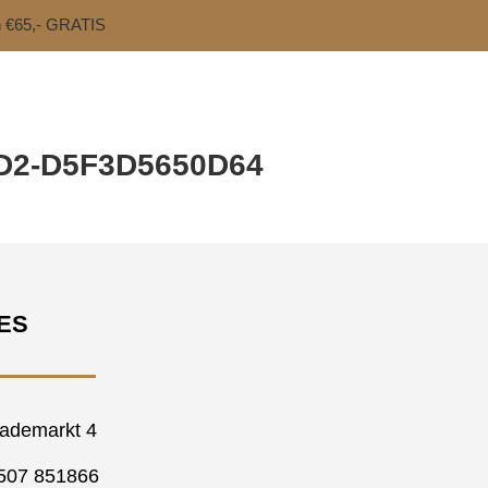
n €65,- GRATIS
D2-D5F3D5650D64
ES
ademarkt 4
507 851866