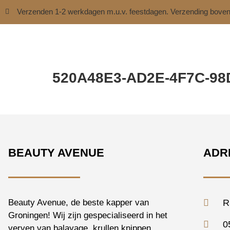
Verzenden 1-2 werkdagen m.u.v. feestdagen. Verzending bove
520A48E3-AD2E-4F7C-98
BEAUTY AVENUE
ADR
Beauty Avenue, de beste kapper van
R
Groningen! Wij zijn gespecialiseerd in het
0
verven van balayage, krullen knippen,